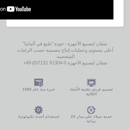
شڤان لتصنيع الأجهزة - جودة “صُنع في ألمانيا”
أعلى مستوى وعمليات إنتاج مصممة حسب الرغبات
الشخصية.
شڤان لتصنيع الأجهزة ‎+49 (0)7131 91304-0
تصميم فردي بتقنية الأبعاد
خبرة منذ عام 1988
الثلاثية
خدمة عملاء على مدار 24
استخدام أحدث تكنولوجيا
ساعة