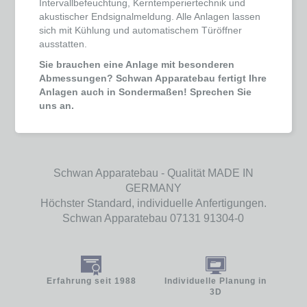
Intervallbefeuchtung, Kerntemperiertechnik und
akustischer Endsignalmeldung. Alle Anlagen lassen
sich mit Kühlung und automatischem Türöffner
ausstatten.
Sie brauchen eine Anlage mit besonderen
Abmessungen? Schwan Apparatebau fertigt Ihre
Anlagen auch in Sondermaßen! Sprechen Sie
uns an.
Schwan Apparatebau - Qualität MADE IN
GERMANY
Höchster Standard, individuelle Anfertigungen.
Schwan Apparatebau 07131 91304-0
Erfahrung seit 1988
Individuelle Planung in
3D