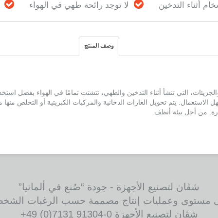
ام أثناء التدخين
لا توجد رائحة طهي في الهواء
وصف المنتَج
والجزيئات، التي تنشأ أثناء التدخين والطهي، تتشتت تمامًا في الهواء بفضل استخد
ان RWT-I سهل الاستعمال. يتم تحويل الغازات الدخانية والمركبات الكبريتية أو التخلص منها
ارة. من أجل بيئة أنظف.
شڤان لتصنيع الأجهزة - جودة “صُنع في ألمانيا”
 مستوى وعمليات إنتاج مصممة حسب الرغبات الشخص
شڤان لتصنيع الأجهزة ‎+49 (0)7131 91304-0